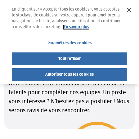
En cliquant sur « Accepter tous les cookies », vous acceptez
le stockage de cookies sur votre appareil pour améliorer la
navigation sur le site, analyser son utilisation et contribuer
à nos efforts de marketing.
En savoir plus
Jobs
Trouvez le job qui VOUS convient !
Paramètres des cookies
Trouvez le job qui VOUS
Tout refuser
convient !
Autoriser tous les cookies
Nous sommes constamment à la recherche de
talents pour compléter nos équipes. Un poste
vous intéresse ? N’hésitez pas à postuler ! Nous
serons ravis de vous rencontrer.