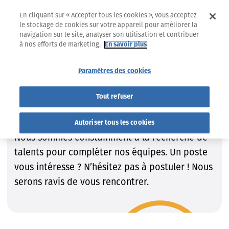
En cliquant sur « Accepter tous les cookies », vous acceptez
le stockage de cookies sur votre appareil pour améliorer la
navigation sur le site, analyser son utilisation et contribuer
à nos efforts de marketing.
En savoir plus
Jobs
Trouvez le job qui VOUS convient !
Paramètres des cookies
Trouvez le job qui VOUS
Tout refuser
convient !
Autoriser tous les cookies
Nous sommes constamment à la recherche de
talents pour compléter nos équipes. Un poste
vous intéresse ? N’hésitez pas à postuler ! Nous
serons ravis de vous rencontrer.