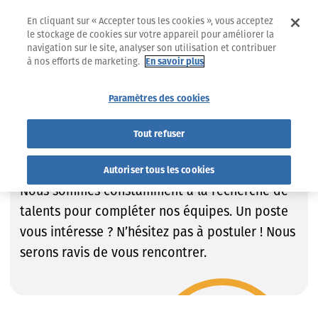
En cliquant sur « Accepter tous les cookies », vous acceptez
le stockage de cookies sur votre appareil pour améliorer la
navigation sur le site, analyser son utilisation et contribuer
à nos efforts de marketing.
En savoir plus
Jobs
Trouvez le job qui VOUS convient !
Paramètres des cookies
Trouvez le job qui VOUS
Tout refuser
convient !
Autoriser tous les cookies
Nous sommes constamment à la recherche de
talents pour compléter nos équipes. Un poste
vous intéresse ? N’hésitez pas à postuler ! Nous
serons ravis de vous rencontrer.