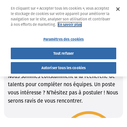
En cliquant sur « Accepter tous les cookies », vous acceptez
le stockage de cookies sur votre appareil pour améliorer la
navigation sur le site, analyser son utilisation et contribuer
à nos efforts de marketing.
En savoir plus
Jobs
Trouvez le job qui VOUS convient !
Paramètres des cookies
Trouvez le job qui VOUS
Tout refuser
convient !
Autoriser tous les cookies
Nous sommes constamment à la recherche de
talents pour compléter nos équipes. Un poste
vous intéresse ? N’hésitez pas à postuler ! Nous
serons ravis de vous rencontrer.