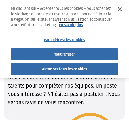
En cliquant sur « Accepter tous les cookies », vous acceptez
le stockage de cookies sur votre appareil pour améliorer la
navigation sur le site, analyser son utilisation et contribuer
à nos efforts de marketing.
En savoir plus
Jobs
Trouvez le job qui VOUS convient !
Paramètres des cookies
Trouvez le job qui VOUS
Tout refuser
convient !
Autoriser tous les cookies
Nous sommes constamment à la recherche de
talents pour compléter nos équipes. Un poste
vous intéresse ? N’hésitez pas à postuler ! Nous
serons ravis de vous rencontrer.