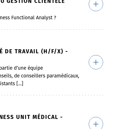
U GESTION CLIENTÈLE
ness Functional Analyst ?
 DE TRAVAIL (H/F/X) -
 partie d’une équipe
seils, de conseillers paramédicaux,
stants [...]
NESS UNIT MÉDICAL -