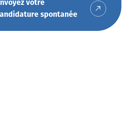
nvoyez votre
andidature spontanée