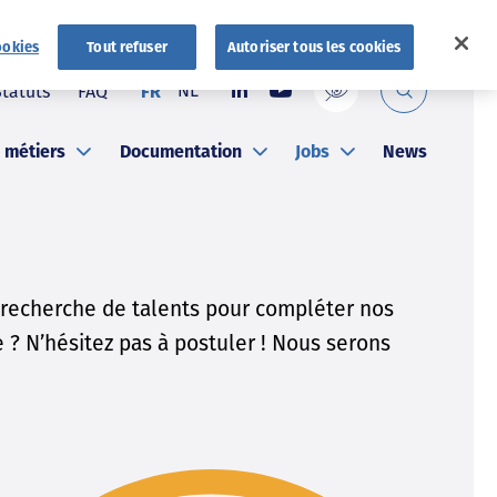
ookies
Tout refuser
Autoriser tous les cookies
NL
Statuts
FAQ
FR
 métiers
Documentation
Jobs
News
echerche de talents pour compléter nos
 ? N’hésitez pas à postuler ! Nous serons