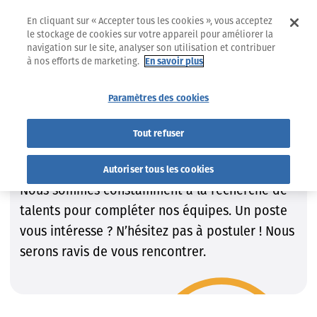
En cliquant sur « Accepter tous les cookies », vous acceptez
le stockage de cookies sur votre appareil pour améliorer la
navigation sur le site, analyser son utilisation et contribuer
à nos efforts de marketing.
En savoir plus
Jobs
Trouvez le job qui VOUS convient !
Paramètres des cookies
Trouvez le job qui VOUS
Tout refuser
convient !
Autoriser tous les cookies
Nous sommes constamment à la recherche de
talents pour compléter nos équipes. Un poste
vous intéresse ? N’hésitez pas à postuler ! Nous
serons ravis de vous rencontrer.