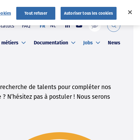
ookies
Tout refuser
Autoriser tous les cookies
NL
Statuts
FAQ
FR
 métiers
Documentation
Jobs
News
echerche de talents pour compléter nos
 ? N’hésitez pas à postuler ! Nous serons