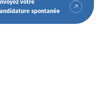
nvoyez votre
andidature spontanée