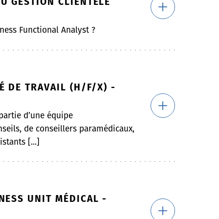
U GESTION CLIENTÈLE
ness Functional Analyst ?
 DE TRAVAIL (H/F/X) -
 partie d’une équipe
seils, de conseillers paramédicaux,
stants [...]
NESS UNIT MÉDICAL -