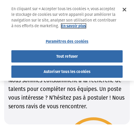
En cliquant sur « Accepter tous les cookies », vous acceptez
le stockage de cookies sur votre appareil pour améliorer la
navigation sur le site, analyser son utilisation et contribuer
à nos efforts de marketing.
En savoir plus
Jobs
Trouvez le job qui VOUS convient !
Paramètres des cookies
Trouvez le job qui VOUS
Tout refuser
convient !
Autoriser tous les cookies
Nous sommes constamment à la recherche de
talents pour compléter nos équipes. Un poste
vous intéresse ? N’hésitez pas à postuler ! Nous
serons ravis de vous rencontrer.