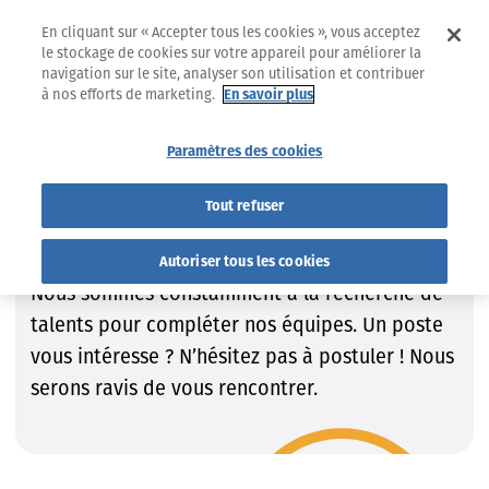
En cliquant sur « Accepter tous les cookies », vous acceptez
le stockage de cookies sur votre appareil pour améliorer la
navigation sur le site, analyser son utilisation et contribuer
à nos efforts de marketing.
En savoir plus
Jobs
Trouvez le job qui VOUS convient !
Paramètres des cookies
Trouvez le job qui VOUS
Tout refuser
convient !
Autoriser tous les cookies
Nous sommes constamment à la recherche de
talents pour compléter nos équipes. Un poste
vous intéresse ? N’hésitez pas à postuler ! Nous
serons ravis de vous rencontrer.