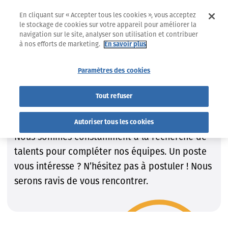
En cliquant sur « Accepter tous les cookies », vous acceptez
le stockage de cookies sur votre appareil pour améliorer la
navigation sur le site, analyser son utilisation et contribuer
à nos efforts de marketing.
En savoir plus
Jobs
Trouvez le job qui VOUS convient !
Paramètres des cookies
Trouvez le job qui VOUS
Tout refuser
convient !
Autoriser tous les cookies
Nous sommes constamment à la recherche de
talents pour compléter nos équipes. Un poste
vous intéresse ? N’hésitez pas à postuler ! Nous
serons ravis de vous rencontrer.