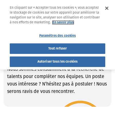
En cliquant sur « Accepter tous les cookies », vous acceptez
le stockage de cookies sur votre appareil pour améliorer la
navigation sur le site, analyser son utilisation et contribuer
à nos efforts de marketing.
En savoir plus
Jobs
Trouvez le job qui VOUS convient !
Paramètres des cookies
Trouvez le job qui VOUS
Tout refuser
convient !
Autoriser tous les cookies
Nous sommes constamment à la recherche de
talents pour compléter nos équipes. Un poste
vous intéresse ? N’hésitez pas à postuler ! Nous
serons ravis de vous rencontrer.