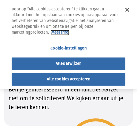
Door op “Alle cookies accepteren” te klikken gaat u
akkoord met het opslaan van cookies op uw apparaat voor
het verbeteren van websitenavigatie, het analyseren van
websitegebruik en om ons te helpen bij onze
marketingprojecten.
Meer info
Jobs
Vind de job die bij JOU past!
Cookie-instellingen
Vind de job die bij JOU past!
Alles afwijzen
Wij zijn steeds op zoek naar getalenteerde
kandidaten om onze teams te vervolledigen.
Alle cookies accepteren
Ben je geïnteresseerd in een functie? Aarzel
niet om te solliciteren! We kijken ernaar uit je
te leren kennen.