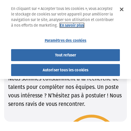
En cliquant sur « Accepter tous les cookies », vous acceptez
le stockage de cookies sur votre appareil pour améliorer la
navigation sur le site, analyser son utilisation et contribuer
à nos efforts de marketing.
En savoir plus
Jobs
Trouvez le job qui VOUS convient !
Paramètres des cookies
Trouvez le job qui VOUS
Tout refuser
convient !
Autoriser tous les cookies
Nous sommes constamment à la recherche de
talents pour compléter nos équipes. Un poste
vous intéresse ? N’hésitez pas à postuler ! Nous
serons ravis de vous rencontrer.