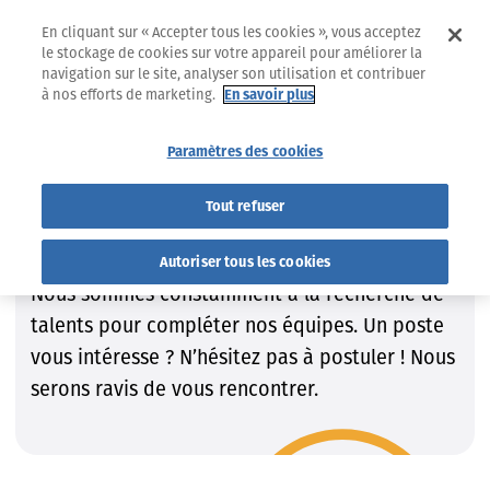
En cliquant sur « Accepter tous les cookies », vous acceptez
le stockage de cookies sur votre appareil pour améliorer la
navigation sur le site, analyser son utilisation et contribuer
à nos efforts de marketing.
En savoir plus
Jobs
Trouvez le job qui VOUS convient !
Paramètres des cookies
Trouvez le job qui VOUS
Tout refuser
convient !
Autoriser tous les cookies
Nous sommes constamment à la recherche de
talents pour compléter nos équipes. Un poste
vous intéresse ? N’hésitez pas à postuler ! Nous
serons ravis de vous rencontrer.