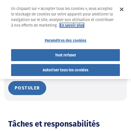
En cliquant sur « Accepter tous les cookies », vous acceptez
le stockage de cookies sur votre appareil pour améliorer la
navigation sur le site, analyser son utilisation et contribuer
à nos efforts de marketing.
En savoir plus
Retour sur la page Trouvez le job qui VOUS convient !
Paramètres des cookies
IT
Tout refuser
Architecte business (h/f/x)
Autoriser tous les cookies
POSTULER
Tâches et responsabilités